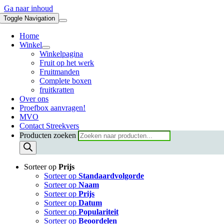
Ga naar inhoud
Toggle Navigation
Home
Winkel
Winkelpagina
Fruit op het werk
Fruitmanden
Complete boxen
fruitkratten
Over ons
Proefbox aanvragen!
MVO
Contact Streekvers
Producten zoeken
Sorteer op
Prijs
Sorteer op
Standaardvolgorde
Sorteer op
Naam
Sorteer op
Prijs
Sorteer op
Datum
Sorteer op
Populariteit
Sorteer op
Beoordelen