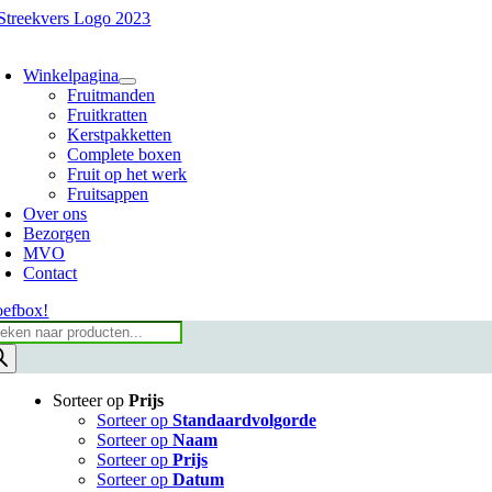
Ga
naar
oggle
inhoud
avigation
Winkelpagina
Fruitmanden
Fruitkratten
Kerstpakketten
Complete boxen
Fruit op het werk
Fruitsappen
Over ons
Bezorgen
MVO
Contact
oefbox!
oducten
eken
Sorteer op
Prijs
Sorteer op
Standaardvolgorde
Sorteer op
Naam
Sorteer op
Prijs
Sorteer op
Datum