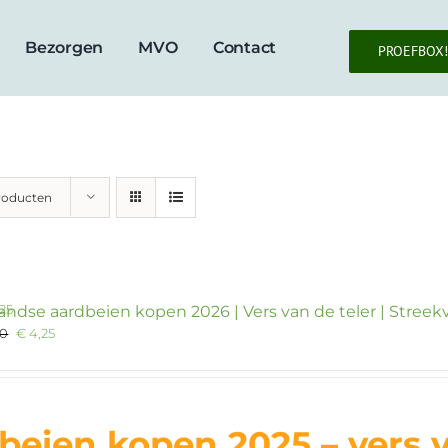
Bezorgen
MVO
Contact
PROEFBOX!
roducten
andse aardbeien kopen 2026 | Vers van de teler | Streek
Oorspronkelijke
Huidige
90
€
4,25
prijs
prijs
was:
is:
€ 4,90.
€ 4,25.
beien kopen 2025 – vers 