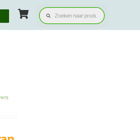
Producten
zoeken
vers
van